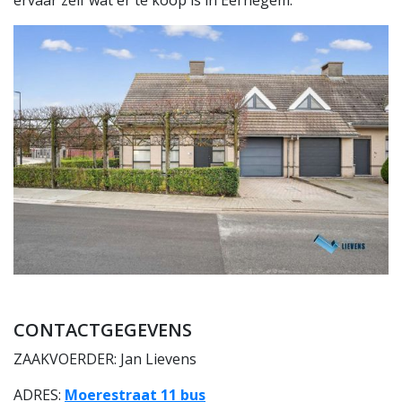
ervaar zelf wat er te koop is in Eernegem.
CONTACTGEGEVENS
ZAAKVOERDER: Jan Lievens
ADRES:
Moerestraat 11 bus