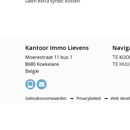
Geen extra syndic kosten.
Kantoor Immo Lievens
Navig
Moerestraat 11 bus 1
TE KOO
8680 Koekelare
TE HUU
België
Gebruiksvoorwaarden
Privacybeleid
Web devel