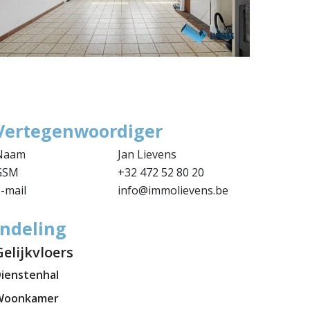
Vertegenwoordiger
Naam
Jan Lievens
GSM
+32 472 52 80 20
-mail
info@immolievens.be
Indeling
Gelijkvloers
ienstenhal
Woonkamer