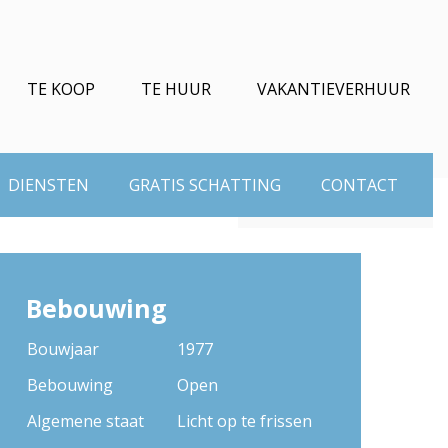
TE KOOP
TE HUUR
VAKANTIEVERHUUR
€ 249.000
DIENSTEN
GRATIS SCHATTING
CONTACT
Bebouwing
Bouwjaar
1977
Bebouwing
Open
Algemene staat
Licht op te frissen