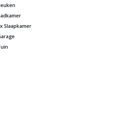
Keuken
Badkamer
x Slaapkamer
Garage
uin