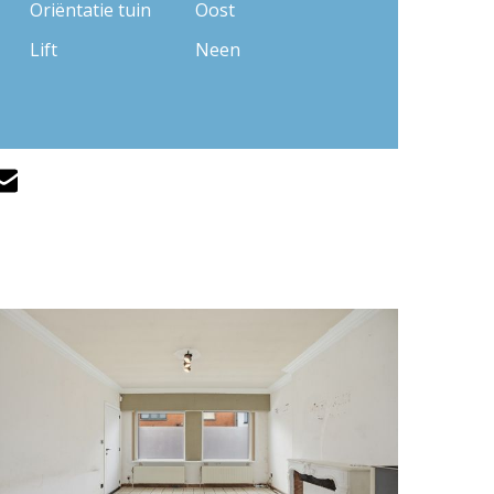
Oriëntatie tuin
Oost
Lift
Neen