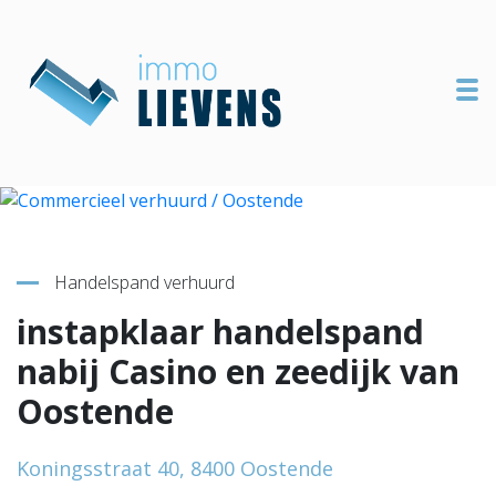
To
Terug naar overzicht
Handelspand verhuurd
instapklaar handelspand
nabij Casino en zeedijk van
Oostende
Koningsstraat 40, 8400 Oostende