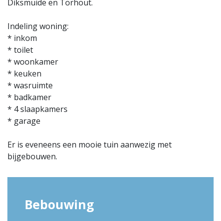
Diksmuide en Torhout.
Indeling woning:
* inkom
* toilet
* woonkamer
* keuken
* wasruimte
* badkamer
* 4 slaapkamers
* garage
Er is eveneens een mooie tuin aanwezig met
bijgebouwen.
Bebouwing